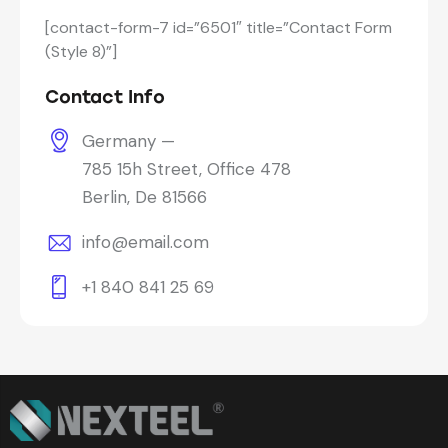
[contact-form-7 id=”6501″ title=”Contact Form
(Style 8)”]
Contact Info
Germany —
785 15h Street, Office 478
Berlin, De 81566
info@email.com
+1 840 841 25 69