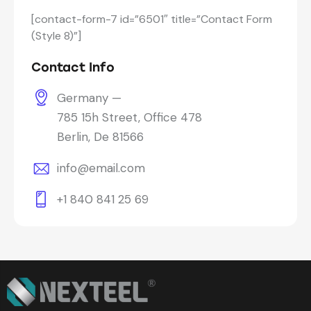
[contact-form-7 id=”6501″ title=”Contact Form
(Style 8)”]
Contact Info
Germany —
785 15h Street, Office 478
Berlin, De 81566
info@email.com
+1 840 841 25 69