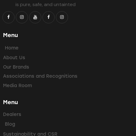
is pure, safe, and untainted
Menu
Home
About Us
Our Brands
Associations and Recognitions
Media Room
Menu
Dealers
Blog
Sustainability and CSR